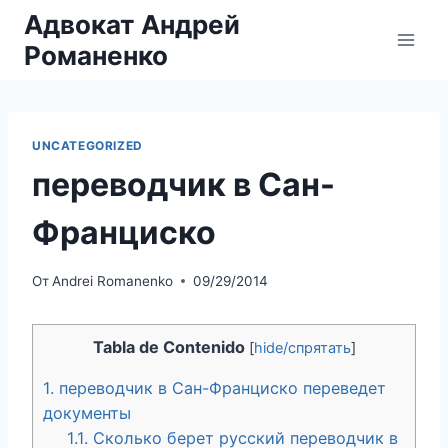
Перейти
Адвокат Андрей
к
Романенко
содержимому
UNCATEGORIZED
переводчик в Сан-
Франциско
От
Andrei Romanenko
09/29/2014
Tabla de Contenido
[
hide/спрятать
]
1.
переводчик в Сан-Франциско переведет
документы
1.1.
Сколько берет русский переводчик в