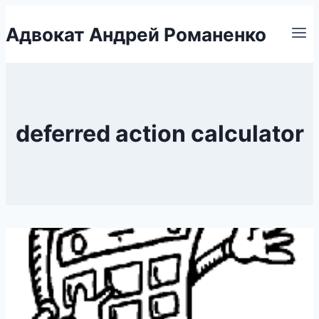
Перейти
Адвокат Андрей Романенко
к
содержимому
deferred action calculator