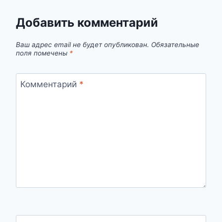
Добавить комментарий
Ваш адрес email не будет опубликован.
Обязательные
поля помечены
*
Комментарий
*