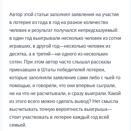
Автор этой статьи заполнял заявления на участие
в лотерее из года в год на разное количество
человек и результат получался непредсказуемый:
в один год выигрывали несколько человек из сотни
игравших, в другой год—несколько человек из
десятка, а в третий—ни одного из нескольких
сотен. При этом автор часто слышал рассказы
приехавших в Штаты победителей лотереи,
которые заполняли заявление сами либо с чьей-то
помощью, и говорили, что они впервые сыграли,
ни на что не расчитывали, и сразу выиграли. Какой
из этого всего можно сделать вывод? Нет смысла
высчитывать точную вероятность выигрыша—
стоит участвовать в лотерее каждый год всей
семьей.