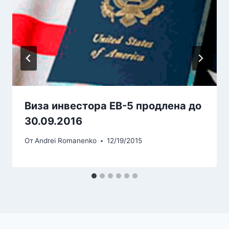
Виза инвестора ЕВ-5 продлена до
30.09.2016
От
Andrei Romanenko
12/19/2015