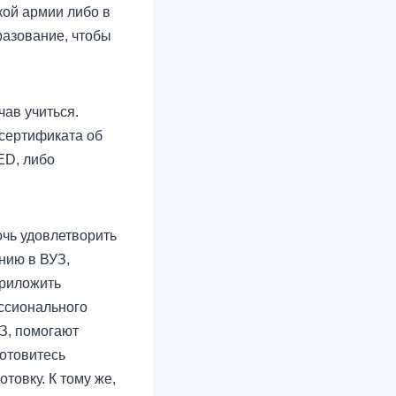
кой армии либо в
разование, чтобы
ав учиться.
сертификата об
ED, либо
чь удовлетворить
нию в ВУЗ,
приложить
ессионального
УЗ, помогают
готовитесь
товку. К тому же,