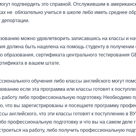
могут подтвердить это справкой. Отслужившим в американс
ах не обязательно учиться в школе либо иметь среднее об
у депортации.
зованию можно удовлетворить записавшись на классы и нач
я должна быть нацелена на помощь студенту в получении 
о образования, сертификата центрального тестирования G
ртификата в вашем штате.
ионального обучения либо классы английского могут помо
зованию если эта программа или классы готовят к поступле
ь работу либо профессиональную подготовку. Необходимо 
го, что вы зарегистрированы и посещаете программу проф
ссы английского, что эти классы готовят к поступлению в В
ибо профессиональную подготовку и что вы на самом деле 
строиться на работу, либо получить профессиональную подго